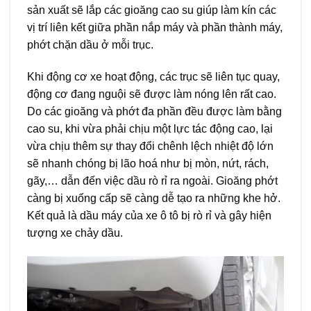
sản xuất sẽ lắp các gioăng cao su giúp làm kín các
vị trí liên kết giữa phần nắp máy và phần thành máy,
phớt chặn dầu ở mỗi trục.
Khi động cơ xe hoạt động, các trục sẽ liên tục quay,
động cơ đang nguội sẽ được làm nóng lên rất cao.
Do các gioăng và phớt đa phần đều được làm bằng
cao su, khi vừa phải chịu một lực tác động cao, lại
vừa chịu thêm sự thay đổi chênh lệch nhiệt độ lớn
sẽ nhanh chóng bị lão hoá như bị mòn, nứt, rách,
gãy,… dẫn đến việc dầu rò rỉ ra ngoài. Gioăng phớt
càng bị xuống cấp sẽ càng dễ tạo ra những khe hở.
Kết quả là dầu máy của xe ô tô bị rò rỉ và gây hiện
tượng xe chảy dầu.