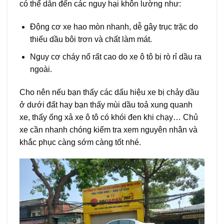
có thể dẫn đến các nguy hại khôn lường như:
Động cơ xe hao mòn nhanh, dễ gây trục trặc do
thiếu dầu bôi trơn và chất làm mát.
Nguy cơ cháy nổ rất cao do xe ô tô bị rò rỉ dầu ra
ngoài.
Cho nên nếu bạn thấy các dấu hiệu xe bị chảy dầu
ở dưới đất hay bạn thấy mùi dầu toả xung quanh
xe, thấy ống xả xe ô tô có khói đen khi chạy… Chủ
xe cần nhanh chóng kiểm tra xem nguyên nhân và
khắc phục càng sớm càng tốt nhé.