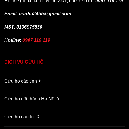
Hotline gọi xe kéo cứu hộ 24/7, chở xe ô tô :
0967.119.119
Email: cuuho24hh@gmail.com
MST: 0106975630
Hotline:
0967 119 119
DỊCH VỤ CỨU HỘ
Cứu hộ các tỉnh
Cứu hộ nội thành Hà Nội
Cứu hộ cao tốc