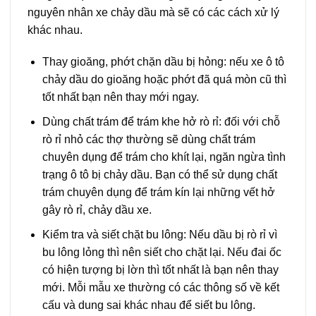
nguyên nhân xe chảy dầu mà sẽ có các cách xử lý
khác nhau.
Thay gioăng, phớt chặn dầu bị hỏng: nếu xe ô tô
chảy dầu do gioăng hoặc phớt đã quá mòn cũ thì
tốt nhất bạn nên thay mới ngay.
Dùng chất trám để trám khe hở rò rỉ: đối với chỗ
rò rỉ nhỏ các thợ thường sẽ dùng chất trám
chuyên dụng để trám cho khít lại, ngăn ngừa tình
trạng ô tô bị chảy dầu. Bạn có thể sử dụng chất
trám chuyên dụng để trám kín lại những vết hở
gây rò rỉ, chảy dầu xe.
Kiểm tra và siết chặt bu lông: Nếu dầu bị rò rỉ vì
bu lông lỏng thì nên siết cho chặt lại. Nếu đai ốc
có hiện tượng bị lờn thì tốt nhất là bạn nên thay
mới. Mỗi mẫu xe thường có các thông số về kết
cấu và dung sai khác nhau để siết bu lông.