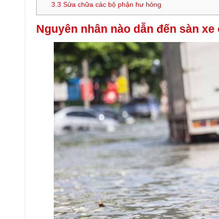
3.3
Sửa chữa các bộ phận hư hỏng
Nguyên nhân nào dẫn đến sàn xe ô