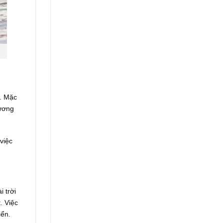
. Mặc
hương
việc
 trời
. Việc
iển.