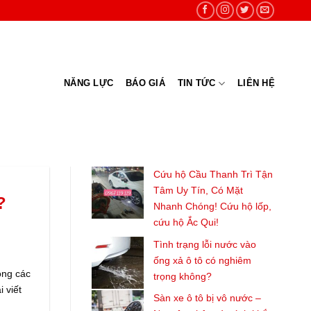
NĂNG LỰC
BÁO GIÁ
TIN TỨC
LIÊN HỆ
Cứu hộ Cầu Thanh Trì Tận
Tâm Uy Tín, Có Mặt
?
Nhanh Chóng! Cứu hộ lốp,
cứu hộ Ắc Qui!
Tình trạng lỗi nước vào
ống xả ô tô có nghiêm
ỏng các
trọng không?
 viết
Sàn xe ô tô bị vô nước –