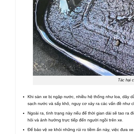
Tác hại c
Khi sàn xe bị ngập nước, nhiều hệ thống như loa, dây 
sạch nước và sấy khô, nguy cơ xảy ra các vấn đề như ch
Ngoài ra, tình trạng này nếu để thời gian dài sẽ tao ra
hôi và ảnh hưởng trực tiếp đến người ngồi trên xe.
Để bảo vệ xe khỏi những rủi ro tiềm ẩn này, việc đưa x