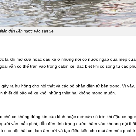
hân dẫn đến nước vào sàn xe
ước là khi mở cửa hoặc đậu xe ở những nơi có nước ngập qua mép cửa
oài vẫn có thể tràn vào trong cabin xe, đặc biệt khi có sóng từ các p
gây ra hư hỏng cho nội thất và các bộ phận điện tử bên trong. Vì vậy, 
ần thiết để bảo vệ xe khỏi những thiệt hại không mong muốn.
 chủ xe không đóng kín cửa kính hoặc mở cửa sổ trời khi đậu xe ngoài
 người vẫn mắc phải, dẫn đến tình trạng nước thấm vào khoang nội thất
ỏ cho nội thất xe, làm ẩm ướt và tạo điều kiện cho mùi ẩm mốc phát tr