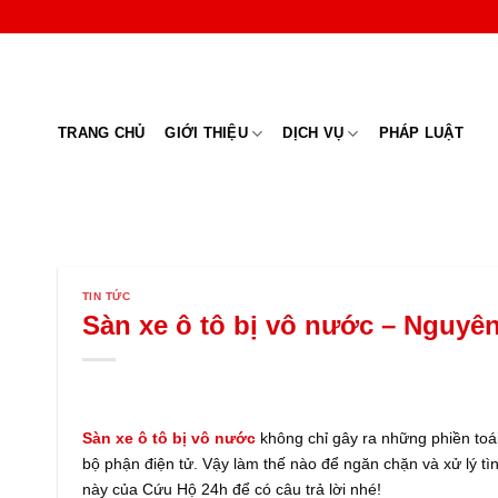
Skip
to
content
TRANG CHỦ
GIỚI THIỆU
DỊCH VỤ
PHÁP LUẬT
TIN TỨC
Sàn xe ô tô bị vô nước – Nguyê
Sàn xe ô tô bị vô nước
không chỉ gây ra những phiền toá
bộ phận điện tử. Vậy làm thế nào để ngăn chặn và xử lý t
này của Cứu Hộ 24h để có câu trả lời nhé!