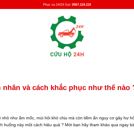
Phục vụ 24/24 Gọi:
0967.119.119
n nhân và cách khắc phục như thế nào 
i nhỏ như ẩm mốc, mùi hôi khó chịu mà còn tiềm ẩn nguy cơ gây hư h
ình huống này một cách hiệu quả ? Mời bạn hãy tham khảo qua ngay bài