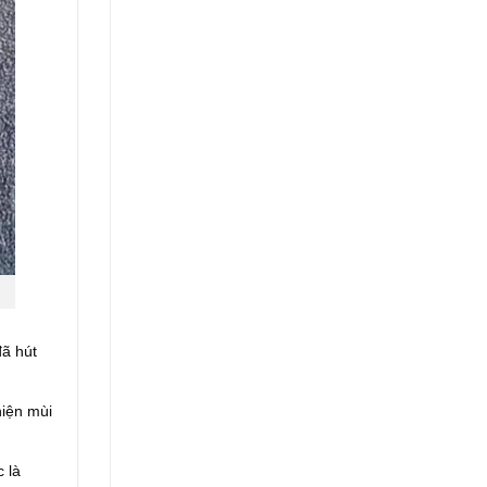
đã hút
hiện mùi
 là