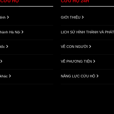
 CỨU HỘ
CỨU HỘ 24H
tỉnh
GIỚI THIỆU
thành Hà Nội
LỊCH SỬ HÌNH THÀNH VÀ PHÁ
 tốc
VỀ CON NGƯỜI
VỀ PHƯƠNG TIỆN
 khác
NĂNG LỰC CỨU HỘ