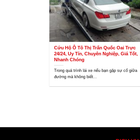
Cứu Hộ Ô Tô Thị Trấn Quốc Oai Trực
24/24, Uy Tín, Chuyên Nghiệp, Giá Tốt,
Nhanh Chóng
Trong quá trình lái xe nếu bạn gặp sự cố giữa
đường mà không biết...