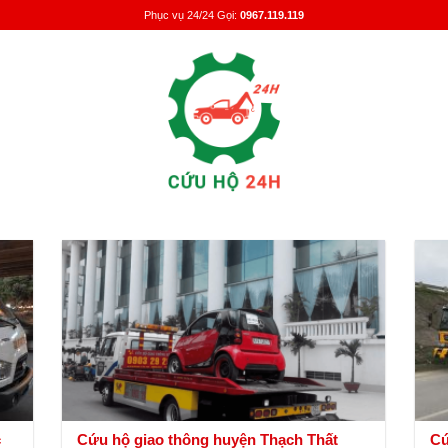
Phục vụ 24/24 Gọi:
0967.119.119
c
Cứu hộ giao thông huyện Thạch Thất
Cứ