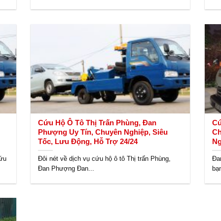
Cứu Hộ Ô Tô Thị Trấn Phùng, Đan
Cứ
Phượng Uy Tín, Chuyên Nghiệp, Siêu
Ch
Tốc, Lưu Động, Hỗ Trợ 24/24
Ng
cứu
Đôi nét về dịch vụ cứu hộ ô tô Thị trấn Phùng,
Đa
Đan Phượng Đan...
bạ