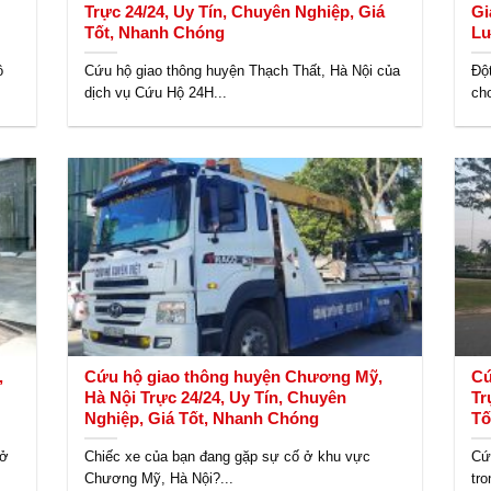
Trực 24/24, Uy Tín, Chuyên Nghiệp, Giá
Gi
Tốt, Nhanh Chóng
Lư
ô
Cứu hộ giao thông huyện Thạch Thất, Hà Nội của
Độ
dịch vụ Cứu Hộ 24H...
ch
,
Cứu hộ giao thông huyện Chương Mỹ,
Cứ
Hà Nội Trực 24/24, Uy Tín, Chuyên
Tr
Nghiệp, Giá Tốt, Nhanh Chóng
Tố
sở
Chiếc xe của bạn đang gặp sự cố ở khu vực
Cứ
Chương Mỹ, Hà Nội?...
tro