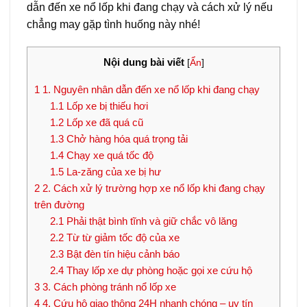
dẫn đến xe nổ lốp khi đang chạy và cách xử lý nếu
chẳng may gặp tình huống này nhé!
Nội dung bài viết
[
Ẩn
]
1
1. Nguyên nhân dẫn đến xe nổ lốp khi đang chạy
1.1
Lốp xe bị thiếu hơi
1.2
Lốp xe đã quá cũ
1.3
Chở hàng hóa quá trọng tải
1.4
Chạy xe quá tốc độ
1.5
La-zăng của xe bị hư
2
2. Cách xử lý trường hợp xe nổ lốp khi đang chạy
trên đường
2.1
Phải thật bình tĩnh và giữ chắc vô lăng
2.2
Từ từ giảm tốc độ của xe
2.3
Bật đèn tín hiệu cảnh báo
2.4
Thay lốp xe dự phòng hoặc gọi xe cứu hộ
3
3. Cách phòng tránh nổ lốp xe
4
4. Cứu hộ giao thông 24H nhanh chóng – uy tín