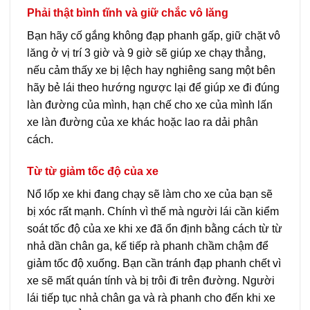
Phải thật bình tĩnh và giữ chắc vô lăng
Bạn hãy cố gắng không đạp phanh gấp, giữ chặt vô
lăng ở vị trí 3 giờ và 9 giờ sẽ giúp xe chạy thẳng,
nếu cảm thấy xe bị lệch hay nghiêng sang một bên
hãy bẻ lái theo hướng ngược lại để giúp xe đi đúng
làn đường của mình, hạn chế cho xe của mình lấn
xe làn đường của xe khác hoặc lao ra dải phân
cách.
Từ từ giảm tốc độ của xe
Nổ lốp xe khi đang chạy sẽ làm cho xe của bạn sẽ
bị xóc rất mạnh. Chính vì thế mà người lái cần kiểm
soát tốc độ của xe khi xe đã ổn định bằng cách từ từ
nhả dần chân ga, kế tiếp rà phanh chầm chậm để
giảm tốc độ xuống. Bạn cần tránh đạp phanh chết vì
xe sẽ mất quán tính và bị trôi đi trên đường. Người
lái tiếp tục nhả chân ga và rà phanh cho đến khi xe