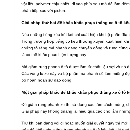
vật liệu polymer chịu nhiệt, đi vào phía sau má để làm đ
phần tiếp xúc với piston.
Giải pháp thứ hai để khắc khắc phục thắng xe ô tô kêu
Nếu những tiếng kêu két két chỉ xuất hiện khi bộ phận đĩa
Trong trường hợp tiếng có kêu thường xuyên xuất hiện khi 
chứng tỏ rằng má phanh đang chuyển động và rung cùng với
là có thể khắc phục hiện tượng này.
Má giảm rung phanh ô tô được làm từ chất liệu sợi và nó 
Các vòng lò xo này và bộ phận má phanh sẽ làm miếng đệm 
bỏ hoàn hoàn sự dao động.
Một giải pháp khác để khắc khắc phục thắng xe ô tô kê
Để giảm rung phanh xe thì sử dụng các tấm cách mỏng, chịu
Giải pháp này không tmang lại hiệu quả cao cho lắm nhưng
Trừ khi bạn đang vội đi hoặc muốn giải quyết ngay thì mới
trên để khắc phục tình trạng phanh xe ô tô kêu két két nhé