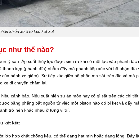
hân khiến xe ô tô kêu két két
hục như thế nào?
n lý sau: Áp suất thủy lực được sinh ra khi có một lực vào phanh tác
là thanh kẹp (phanh đĩa) nhằm đẩy má phanh tiếp xúc với bộ phận đĩa 
y của bánh xe giảm). Sự tiếp xúc giữa bộ phận ma sát trên đĩa và má 
 xe di chuyển chậm lại.
hiệu cảnh báo. Nếu xuất hiện sự ăn mòn hay có gỉ sắt trên các chi tiế
ng được bằng phẳng bắt nguồn từ việc một piston nào đó bị kẹt và đẩy 
anh trở nên khác nhau ở từng vị trí.
u két két:
t lớp hợp chất chống kêu, có thể dạng hạt mịn hoặc dạng lỏng. Đây là