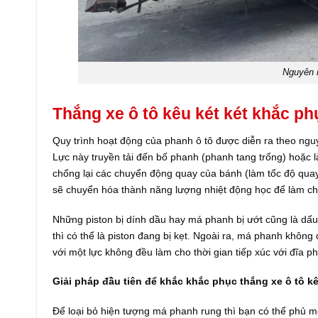
Nguyên n
Thắng xe ô tô kêu két két khắc p
Quy trình hoạt động của phanh ô tô được diễn ra theo nguyê
Lực này truyền tải đến bố phanh (phanh tang trống) hoặc 
chống lại các chuyển động quay của bánh (làm tốc độ qua
sẽ chuyển hóa thành năng lượng nhiệt động học để làm cho
Những piston bị dính dầu hay má phanh bị ướt cũng là dấu 
thì có thể là piston đang bị kẹt. Ngoài ra, má phanh khô
với một lực không đều làm cho thời gian tiếp xúc với đĩa ph
Giải pháp đầu tiên để khắc khắc phục thắng xe ô tô kê
Để loại bỏ hiện tượng má phanh rung thì bạn có thể phủ mộ