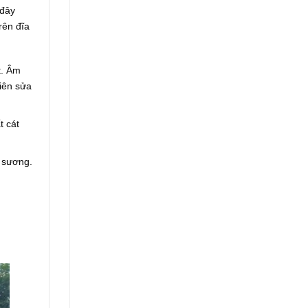
 đây
rên đĩa
t. Âm
viên sửa
t cát
g sương.