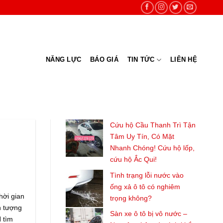
NĂNG LỰC
BÁO GIÁ
TIN TỨC
LIÊN HỆ
Cứu hộ Cầu Thanh Trì Tận
Tâm Uy Tín, Có Mặt
Nhanh Chóng! Cứu hộ lốp,
cứu hộ Ắc Qui!
Tình trạng lỗi nước vào
ống xả ô tô có nghiêm
hời gian
trọng không?
n tượng
Sàn xe ô tô bị vô nước –
 tìm