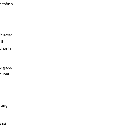
c thành
 thường.
thì
 phanh
ở giữa.
 loại
dụng.
p kể