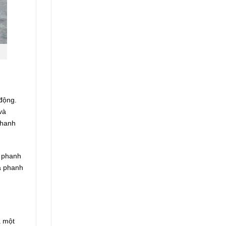
 động.
và
phanh
t phanh
má phanh
 một