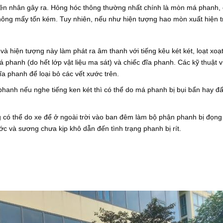
uyên nhân gây ra. Hỏng hóc thông thường nhất chính là mòn má phanh,
hông mấy tốn kém. Tuy nhiên, nếu như hiện tượng hao mòn xuất hiện t
và hiện tượng này làm phát ra âm thanh với tiếng kêu két két, loạt xoạ
 phanh (do hết lớp vật liệu ma sát) và chiếc đĩa phanh. Các kỹ thuật 
ĩa phanh để loại bỏ các vết xước trên.
phanh nếu nghe tiếng ken két thì có thể do má phanh bị bụi bẩn hay đấ
g có thể do xe để ở ngoài trời vào ban đêm làm bộ phận phanh bị đọn
ớc và sương chưa kịp khô dẫn đến tình trạng phanh bị rít.