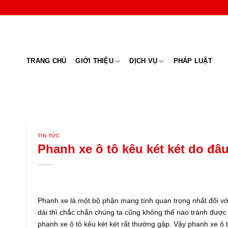
Skip
to
content
TRANG CHỦ
GIỚI THIỆU
DỊCH VỤ
PHÁP LUẬT
TIN TỨC
Phanh xe ô tô kêu két két do đ
Phanh xe là một bộ phận mang tính quan trọng nhất đối với
dài thì chắc chắn chúng ta cũng không thể nào tránh được 
phanh xe ô tô kêu két két rất thường gặp. Vậy phanh xe ô 