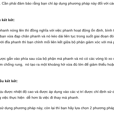
ệm. Cần phải đảm bảo rằng bạn chỉ áp dụng phương pháp này đối với cá
 két két:
 phanh nóng lên thì đồng nghĩa với việc phanh hoạt động ổn định, bình
bạn vừa đạp chân phanh và nó kéo dài liên tục trong suốt giai đoạn đó 
 đĩa phanh thì bạn chỉnh mối liên kết giữa bộ phận giảm xóc với má
được gắn vào phía sau của bộ phận má phanh và nó có các vòng lò xo 
chống rung, nó tạo ra một khoảng hở vừa đủ lớn để giảm thiểu hoặc
u két két:
 được nhiệt độ cao và được áp dụng vào các vị trí được chỉ định sử 
 việc thực hiện dễ hơn là việc đi thay má phanh.
 sử dụng phương pháp này, còn lại thì bạn hãy lựa chọn 2 phương phá
.