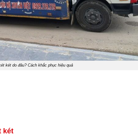
két két do đâu? Cách khắc phục hiệu quả
 két