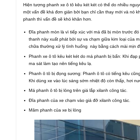
Hiện tượng phanh xe ô tô kêu két két có thể do nhiều ng
một vấn đề khá đơn giản bởi bạn chỉ cần thay mới và nó k
phanh thì vấn đề sẽ khó khăn hơn.
Đĩa phanh mòn là vì tiếp xúc với má đã bị mòn trước đó 
thanh này xuất phát bởi sự va chạm giữa kim loại của má
chữa thường xử lý tình huống này bằng cách mài mịn đ
Phanh xe ô tô kêu két két do má phanh bị bẩn: Khi đạp 
ma sát làm tạo nên tiếng kêu lạ.
Phanh ô tô bị đọng sương: Phanh ô tô có tiếng kêu cũn
Khi dùng xe vào lúc sáng sớm nhiệt độ còn thấp, hơi nư
Má phanh ô tô bị lỏng trên giá lắp xilanh công tác.
Đĩa phanh của xe chạm vào giá đỡ xilanh công tác.
Mâm phanh của xe bị lỏng