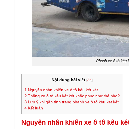
Phanh xe ô tô kêu 
Nội dung bài viết
[
Ẩn
]
1
Nguyên nhân khiến xe ô tô kêu két két
2
Thắng xe ô tô kêu két két khắc phục như thế nào?
3
Lưu ý khi gặp tình trạng phanh xe ô tô kêu két két
4
Kết luận
Nguyên nhân khiến xe ô tô kêu két