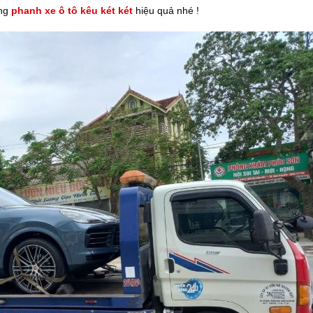
ợng
phanh xe ô tô kêu két két
hiệu quả nhé !