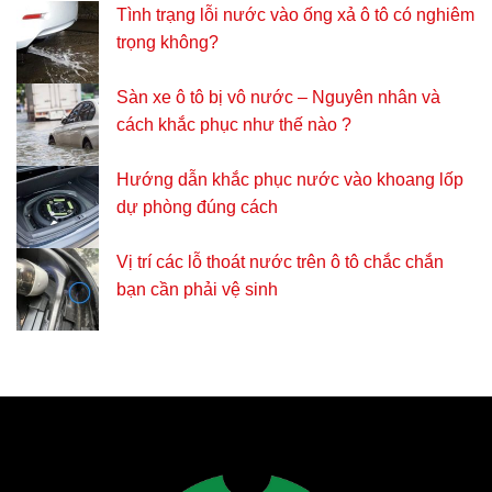
Tình trạng lỗi nước vào ống xả ô tô có nghiêm
trọng không?
Sàn xe ô tô bị vô nước – Nguyên nhân và
cách khắc phục như thế nào ?
Hướng dẫn khắc phục nước vào khoang lốp
dự phòng đúng cách
Vị trí các lỗ thoát nước trên ô tô chắc chắn
bạn cần phải vệ sinh