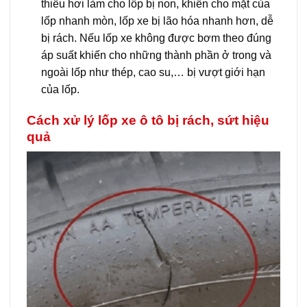
thiếu hơi làm cho lốp bị non, khiến cho mặt của
lốp nhanh mòn, lốp xe bị lão hóa nhanh hơn, dễ
bị rách. Nếu lốp xe không được bơm theo đúng
áp suất khiến cho những thành phần ở trong và
ngoài lốp như thép, cao su,… bị vượt giới hạn
của lốp.
Cách xử lý lốp xe ô tô bị rách, sứt hiệu
quả