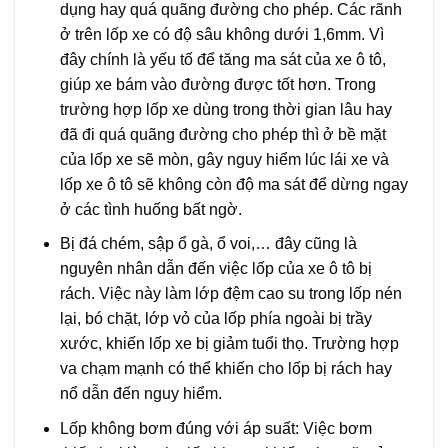
dụng hay quá quãng đường cho phép. Các rãnh
ở trên lốp xe có độ sâu không dưới 1,6mm. Vì
đây chính là yếu tố để tăng ma sát của xe ô tô,
giúp xe bám vào đường được tốt hơn. Trong
trường hợp lốp xe dùng trong thời gian lâu hay
đã đi quá quãng đường cho phép thì ở bề mặt
của lốp xe sẽ mòn, gây nguy hiểm lúc lái xe và
lốp xe ô tô sẽ không còn độ ma sát để dừng ngay
ở các tình huống bất ngờ.
Bị đá chém, sập ổ gà, ổ voi,… đây cũng là
nguyên nhân dẫn đến việc lốp của xe ô tô bị
rách. Việc này làm lớp đệm cao su trong lốp nén
lại, bó chặt, lớp vỏ của lốp phía ngoài bị trầy
xước, khiến lốp xe bị giảm tuổi thọ. Trường hợp
va chạm mạnh có thể khiến cho lốp bị rách hay
nổ dẫn đến nguy hiểm.
Lốp không bơm đúng với áp suất: Việc bơm