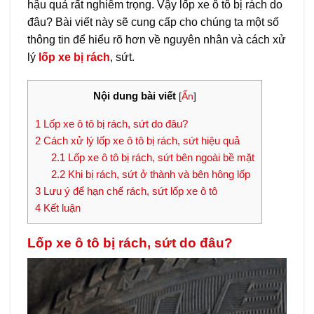
hậu quả rất nghiêm trọng. Vậy lốp xe ô tô bị rách do
đâu? Bài viết này sẽ cung cấp cho chúng ta một số
thông tin để hiểu rõ hơn về nguyên nhân và cách xử
lý
lốp xe bị rách
, sứt.
Nội dung bài viết
[
Ẩn
]
1
Lốp xe ô tô bị rách, sứt do đâu?
2
Cách xử lý lốp xe ô tô bị rách, sứt hiệu quả
2.1
Lốp xe ô tô bị rách, sứt bên ngoài bề mặt
2.2
Khi bị rách, sứt ở thành và bên hông lốp
3
Lưu ý để hạn chế rách, sứt lốp xe ô tô
4
Kết luận
Lốp xe ô tô bị rách, sứt do đâu?