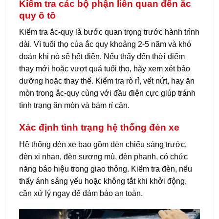
Kiểm tra các bộ phận liên quan đến ắc
quy ô tô
Kiểm tra ắc-quy là bước quan trọng trước hành trình
dài. Vì tuổi thọ của ắc quy khoảng 2-5 năm và khó
đoán khi nó sẽ hết điện. Nếu thấy đến thời điểm
thay mới hoặc vượt quá tuổi thọ, hãy xem xét bảo
dưỡng hoặc thay thế. Kiểm tra rò rỉ, vết nứt, hay ăn
mòn trong ắc-quy cùng với đầu điện cực giúp tránh
tình trạng ăn mòn và bám rỉ cặn.
Xác định tình trạng hệ thống đèn xe
Hệ thống đèn xe bao gồm đèn chiếu sáng trước,
đèn xi nhan, đèn sương mù, đèn phanh, có chức
năng báo hiệu trong giao thông. Kiểm tra đèn, nếu
thấy ánh sáng yếu hoặc không tắt khi khởi động,
cần xử lý ngay để đảm bảo an toàn.