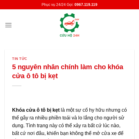
Skip
Phục vụ 24/24 Gọi:
0967.119.119
to
content
TIN TỨC
5 nguyên nhân chính làm cho khóa
cửa ô tô bị kẹt
Khóa cửa ô tô bị kẹt
là một sự cố hy hữu nhưng có
thể gây ra nhiều phiền toái và lo lắng cho người sử
dụng. Tình trạng này có thể xảy ra bất cứ lúc nào,
bất cứ nơi đâu, khiến bạn không thể mở cửa xe để