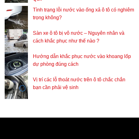
Tình trạng lỗi nước vào ống xả ô tô có nghiêm
trọng không?
Sàn xe ô tô bị vô nước – Nguyên nhân và
cách khắc phục như thế nào ?
Hướng dẫn khắc phục nước vào khoang lốp
dự phòng đúng cách
Vị trí các lỗ thoát nước trên ô tô chắc chắn
bạn cần phải vệ sinh