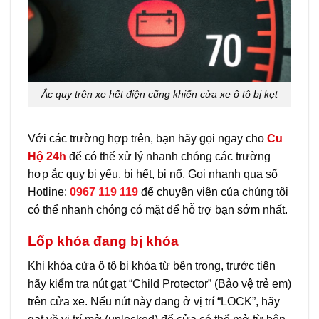
Ắc quy trên xe hết điện cũng khiến cửa xe ô tô bị kẹt
Với các trường hợp trên, bạn hãy gọi ngay cho
Cu
Hộ 24h
để có thể xử lý nhanh chóng các trường
hợp ắc quy bị yếu, bị hết, bị nổ. Gọi nhanh qua số
Hotline:
0967 119 119
để chuyên viên của chúng tôi
có thể nhanh chóng có mặt để hỗ trợ bạn sớm nhất.
Lốp khóa đang bị khóa
Khi khóa cửa ô tô bị khóa từ bên trong, trước tiên
hãy kiểm tra nút gạt “Child Protector” (Bảo vệ trẻ em)
trên cửa xe. Nếu nút này đang ở vị trí “LOCK”, hãy