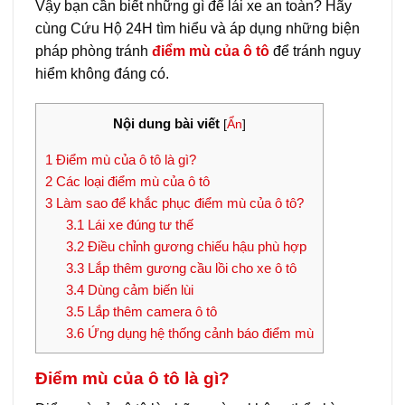
Vậy bạn cần biết những gì để lái xe an toàn? Hãy
cùng Cứu Hộ 24H tìm hiểu và áp dụng những biện
pháp phòng tránh
điểm mù của ô tô
để tránh nguy
hiểm không đáng có.
Nội dung bài viết
[
Ẩn
]
1
Điểm mù của ô tô là gì?
2
Các loại điểm mù của ô tô
3
Làm sao để khắc phục điểm mù của ô tô?
3.1
Lái xe đúng tư thế
3.2
Điều chỉnh gương chiếu hậu phù hợp
3.3
Lắp thêm gương cầu lồi cho xe ô tô
3.4
Dùng cảm biến lùi
3.5
Lắp thêm camera ô tô
3.6
Ứng dụng hệ thống cảnh báo điểm mù
Điểm mù của ô tô là gì?