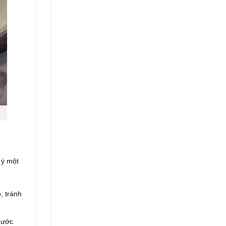
 ý một
o, tránh
 nước