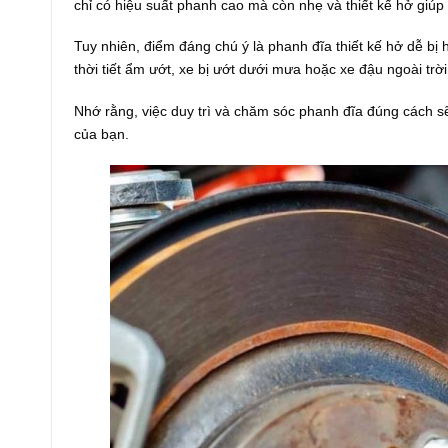
chỉ có hiệu suất phanh cao mà còn nhẹ và thiết kế hở giúp t
Tuy nhiên, điểm đáng chú ý là phanh đĩa thiết kế hở dễ bị h
thời tiết ẩm ướt, xe bị ướt dưới mưa hoặc xe đậu ngoài trời 
Nhớ rằng, việc duy trì và chăm sóc phanh đĩa đúng cách sẽ 
của bạn.