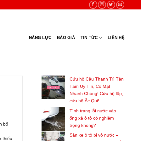
NĂNG LỰC
BÁO GIÁ
TIN TỨC
LIÊN HỆ
Cứu hộ Cầu Thanh Trì Tận
Tâm Uy Tín, Có Mặt
Nhanh Chóng! Cứu hộ lốp,
cứu hộ Ắc Qui!
Tình trạng lỗi nước vào
ống xả ô tô có nghiêm
ên bố
trọng không?
Sàn xe ô tô bị vô nước –
m thiểu