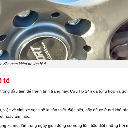
 đến gara kiểm tra lớp bị rỉ
ô tô
 trọng đầu tiên để tránh tình trạng này. Cứu Hộ 24h đã tổng hợp và gợi
a, việc vệ sinh xe sạch sẽ là cần thiết. Đặc biệt, hãy để xe ở nơi khô rá
sét hoặc ẩm mốc.
động xe một lần trong ngày giúp động cơ nóng lên, tiêu diệt những hơi