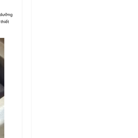
o dưỡng
thiết