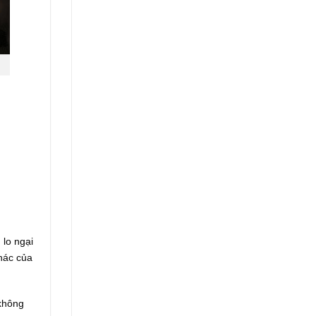
 lo ngại
khác của
 không