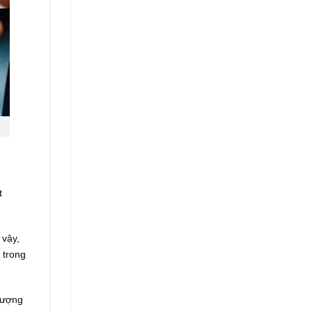
t
 vậy,
 trong
lượng