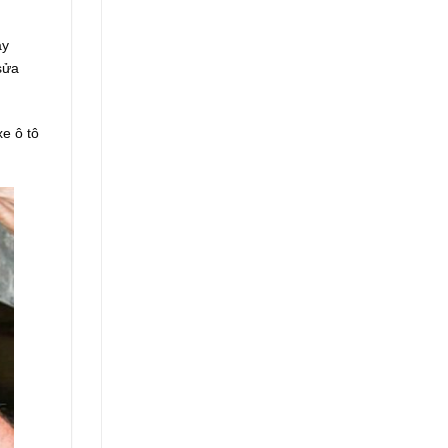
ày
sửa
e ô tô