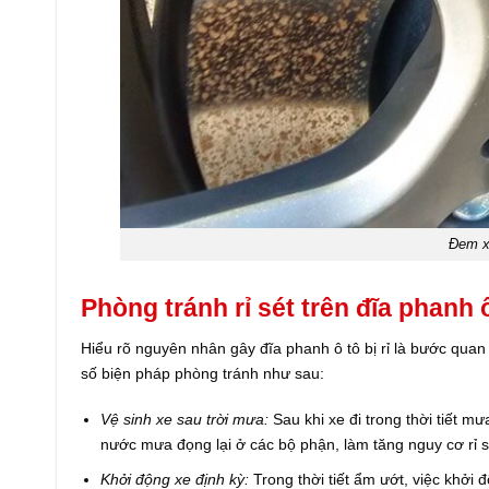
Đem xe
Phòng tránh rỉ sét trên đĩa phanh 
Hiểu rõ nguyên nhân gây đĩa phanh ô tô bị rỉ là bước quan
số biện pháp phòng tránh như sau:
Vệ sinh xe sau trời mưa:
Sau khi xe đi trong thời tiết mư
nước mưa đọng lại ở các bộ phận, làm tăng nguy cơ rỉ 
Khởi động xe định kỳ:
Trong thời tiết ẩm ướt, việc khởi 