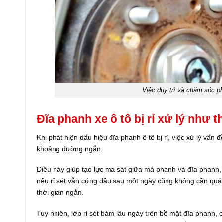
Việc duy trì và chăm sóc ph
Đĩa phanh xe ô tô bị rỉ xử lý như 
Khi phát hiện dấu hiệu đĩa phanh ô tô bị rỉ, việc xử lý vấ
khoảng đường ngắn.
Điều này giúp tạo lực ma sát giữa má phanh và đĩa phanh,
nếu rỉ sét vẫn cứng đầu sau một ngày cũng không cần quá 
thời gian ngắn.
Tuy nhiên, lớp rỉ sét bám lâu ngày trên bề mặt đĩa phanh,