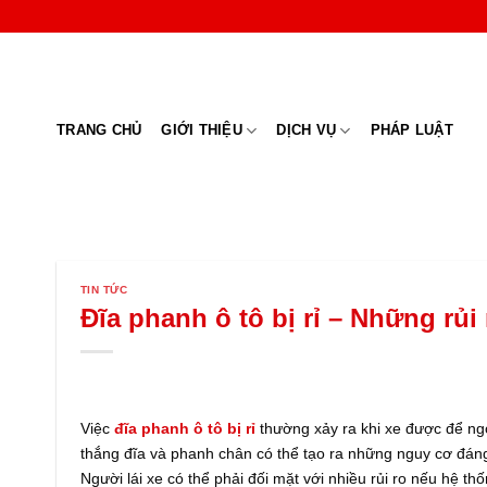
Skip
to
content
TRANG CHỦ
GIỚI THIỆU
DỊCH VỤ
PHÁP LUẬT
TIN TỨC
Đĩa phanh ô tô bị rỉ – Những rủi
Việc
đĩa phanh ô tô bị rỉ
thường xảy ra khi xe được để ngoà
thắng đĩa và phanh chân có thể tạo ra những nguy cơ đáng l
Người lái xe có thể phải đối mặt với nhiều rủi ro nếu hệ t