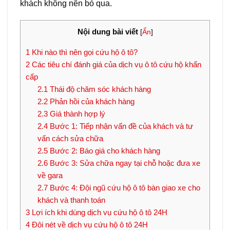
khách không nên bỏ qua.
Nội dung bài viết
[
Ẩn
]
1
Khi nào thì nên gọi cứu hộ ô tô?
2
Các tiêu chí đánh giá của dịch vụ ô tô cứu hộ khẩn
cấp
2.1
Thái độ chăm sóc khách hàng
2.2
Phản hồi của khách hàng
2.3
Giá thành hợp lý
2.4
Bước 1: Tiếp nhận vấn đề của khách và tư
vấn cách sửa chữa
2.5
Bước 2: Báo giá cho khách hàng
2.6
Bước 3: Sửa chữa ngay tại chỗ hoặc đưa xe
về gara
2.7
Bước 4: Đội ngũ cứu hộ ô tô bàn giao xe cho
khách và thanh toán
3
Lợi ích khi dùng dịch vụ cứu hộ ô tô 24H
4
Đôi nét về dịch vụ cứu hộ ô tô 24H