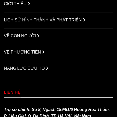
GIỚI THIỆU
LỊCH SỬ HÌNH THÀNH VÀ PHÁT TRIỂN
VỀ CON NGƯỜI
VỀ PHƯƠNG TIỆN
NĂNG LỰC CỨU HỘ
LIÊN HỆ
Trụ sở chính: Số 8, Ngách 189/61/6 Hoàng Hoa Thám,
P. Liễu Giai, Q. Ba Đình, TP. Hà Nội, Việt Nam