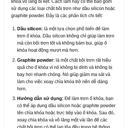
khóa vô lăng bị kẹt. Cách làm này có thể bao gồm
sử dụng các loại chất bôi trơn như dầu silicon hoặc
graphite powder. Đây là các phân tích chi tiết:
Dầu silicon:
là một lựa chọn phổ biến để làm
trơn ổ khóa. Dầu silicon không chỉ giúp làm trơn
mà còn bôi trơn tốt và không bám bụi, giúp ổ
khóa hoạt động mượt mà hơn.
Graphite powder:
là một chất bôi trơn rất hiệu
quả cho ổ khóa vì nó không bị dính và không bị
bay hơi nhanh chóng. Nó giúp giảm ma sát và
làm cho việc xoay chìa khóa trở nên dễ dàng
hơn.
Hướng dẫn sử dụng:
Để làm trơn ổ khóa, bạn
có thể áp dụng dầu silicon hoặc graphite powder
lên chìa khóa hoặc trực tiếp vào ổ khóa. Sau đó,
xoay chìa khóa và vô lăng một vài lần để các
chất bôi trơn có thể lan tỏa đều trong hệ thống